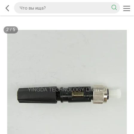
2
/
5