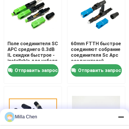
Путешествие фабрики
Проверка качества
Поле соединителя SC
60mm FTTH быстрое
APC среднего 0.3dB
соединяют собрание
Свяжитесь мы
IL скидки быстрое -
соединителя Sc Apc
installable для кабеля
соединителей
падения
волокна быстрое
Отправить запрос
Отправить запрос
Новости
Случаи
Спросите цитату
Milla Chen
Волоконно-оптические Box Прекращение