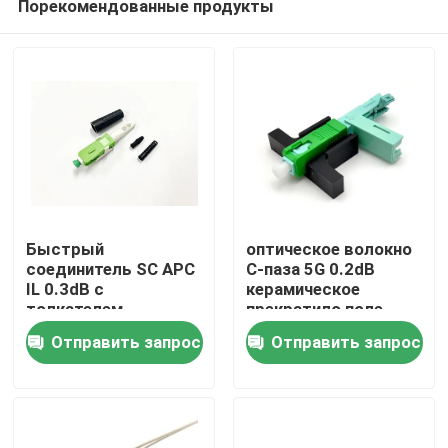
Порекомендованные продукты
Быстрый
оптическое волокно
соединитель SC APC
C-паза 5G 0.2dB
IL 0.3dB с
керамическое
толкателем
прекратило поле -
Дом
installable кабель
Отправить запрос
Отправить запрос
падения соединителя
2*3mm SC APC
Продукты
О нас