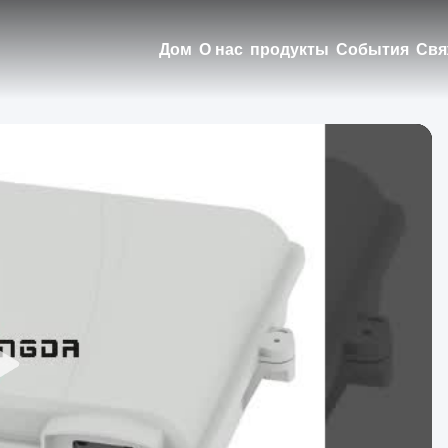
Дом
О нас
продукты
События
Свя