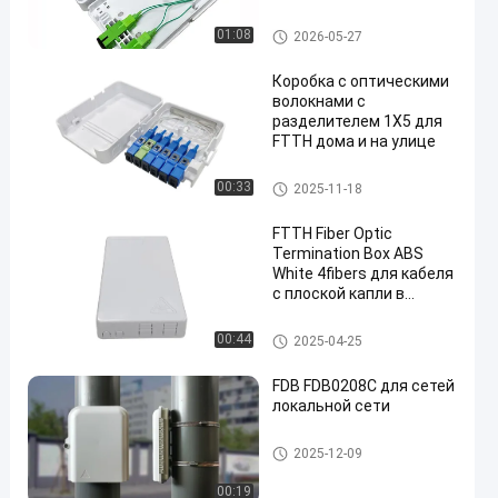
распределительный
стенный выход
Волоконно-оптические Box П
01:08
2026-05-27
рекращение
Коробка с оптическими
волокнами с
разделителем 1X5 для
FTTH дома и на улице
Волоконно-оптические Box П
00:33
2025-11-18
рекращение
FTTH Fiber Optic
Termination Box ABS
White 4fibers для кабеля
с плоской капли в
помещении
Волоконно-оптические Box П
00:44
2025-04-25
рекращение
FDB FDB0208C для сетей
локальной сети
Волоконно-оптические Box П
2025-12-09
рекращение
00:19