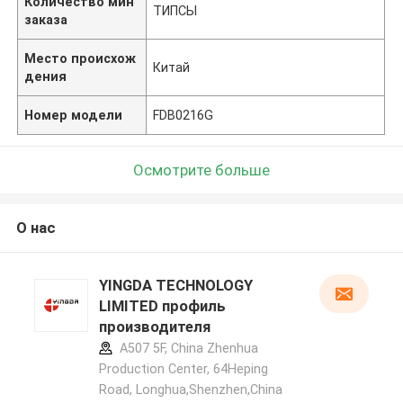
Количество мин
ТИПСЫ
заказа
Место происхож
Китай
дения
Номер модели
FDB0216G
Осмотрите больше
О нас
YINGDA TECHNOLOGY
LIMITED профиль
производителя
A507 5F, China Zhenhua
Production Center, 64Heping
Road, Longhua,Shenzhen,China