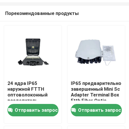
Порекомендованные продукты
24 ядра IP65
IP65 предварительно
наружной FTTH
завершенный Mini Sc
Дом
оптоволоконный
Adapter Terminal Box
разделитель
Ftth Fiber Optic
распределительный
Splitter Box 16 ядер
Продукты
Отправить запрос
Отправить запрос
ящик на стенке с 24
SC адаптеров PC +
ABS FDB0224HF
О нас