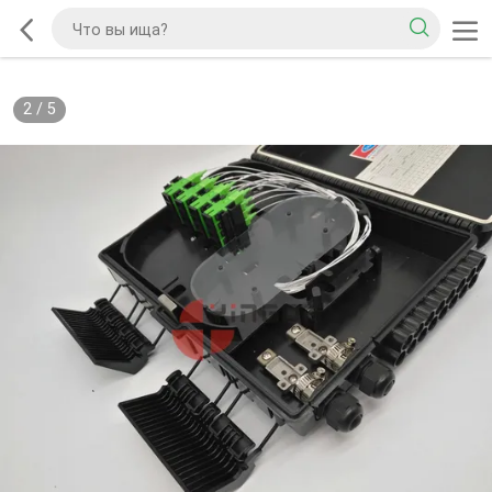
2
/
5