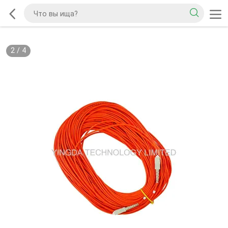
2
/
4