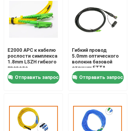
Путешествие фабрики
Проверка качества
E2000 APC к кабелю
Гибкий провод
Свяжитесь мы
рослости симплекса
5.0mm оптического
1.8mm LSZH гибкого
волокна базовой
провода
станции FTTA
Новости
оптического волокна
законченное
Отправить запрос
Отправить запрос
SC UPC
соединители SC
однорежимному
Supertap
Случаи
Спросите цитату
Волоконно-оптические Box Прекращение