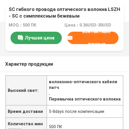
SC гибкого провода оптического волокна LSZH
- SC с симплексным бежевым
расквартировывая Орандж/кабелем волокна
MOQ：500 ПК
Цена：0.36USD-30USD
Corning
контактные
Лучшая цена
данные
Характер продукции
волоконно-оптического кабеля
патч
Высокий свет:
,
Перемычка оптического волокна
Время доставки
5-8days после компенсации
Количество мин
500 ПК