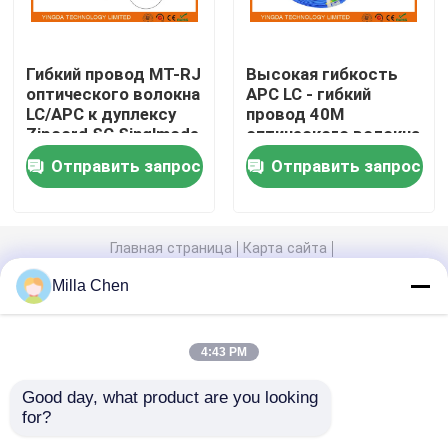
коробка splitter оптического волокна
Гибкий провод MT-RJ
Высокая гибкость
оптического волокна
APC LC - гибкий
LC/APC к дуплексу
провод 40M
Волоконно-оптические PLC Splitter
Zipcord SC Singlmode
оптического волокна
без желтого цвета
LC для зданий/
Отправить запрос
Отправить запрос
зажима
напольное
коробка замка для канатов волокна
Кабель MTP MPO
Главная страница
Карта сайта
контактные данные
Desktop Site
Milla Chen
Карта сайта
Политика уединения
Волоконно-оптические Пигтейл
4:43 PM
Волоконно-оптический патч-корд
Качество
Волоконно-оптические Box
Good day, what product are you looking 
Прекращение
Китайская фабрика.Copyright ©
for?
2026 YINGDA TECHNOLOGY LIMITED. All Rights
волоконно-оптического адаптера
Reserved.