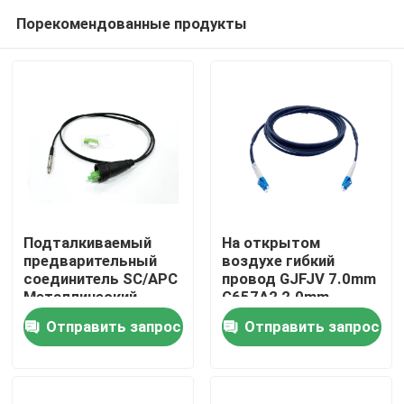
Порекомендованные продукты
Подталкиваемый
На открытом
предварительный
воздухе гибкий
соединитель SC/APC
провод GJFJV 7.0mm
Дом
Металлический
G657A2 2.0mm
соединитель
собрания
Отправить запрос
Отправить запрос
Волокно патч Шнур
оптического кабеля
Продукты
черный для через
FTTA LC
канал и стену FTTH
двухшпиндельный
О нас