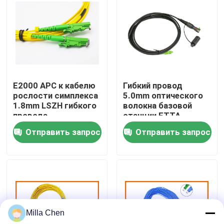
Путешествие фабрики
Проверка качества
E2000 APC к кабелю
Гибкий провод
Свяжитесь мы
рослости симплекса
5.0mm оптического
1.8mm LSZH гибкого
волокна базовой
провода
станции FTTA
Новости
оптического волокна
законченное
Отправить запрос
Отправить запрос
SC UPC
соединители SC
однорежимному
Supertap
Случаи
Спросите цитату
Milla Chen
Волоконно-оптические Box Прекращение