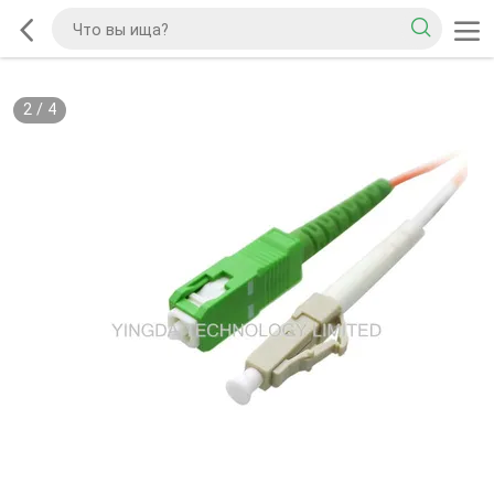
2
/
4