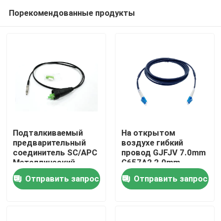
Порекомендованные продукты
Подталкиваемый
На открытом
предварительный
воздухе гибкий
соединитель SC/APC
провод GJFJV 7.0mm
Дом
Металлический
G657A2 2.0mm
соединитель
собрания
Отправить запрос
Отправить запрос
Волокно патч Шнур
оптического кабеля
Продукты
черный для через
FTTA LC
канал и стену FTTH
двухшпиндельный
О нас