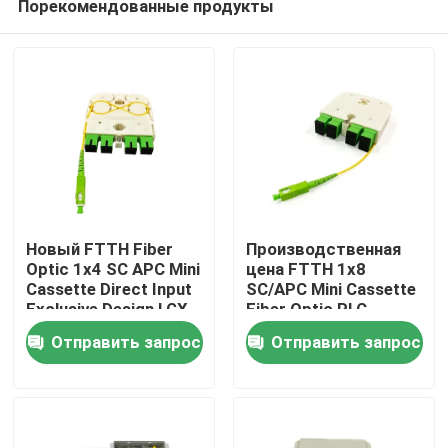
Порекомендованные продукты
Новый FTTH Fiber
Производственная
Optic 1x4 SC APC Mini
цена FTTH 1x8
Cassette Direct Input
SC/APC Mini Cassette
Exclusive Design LGX
Fiber Optic PLC
Дом
PLC Splitter для
Splitter Длина волны
Отправить запрос
Отправить запрос
России
1260-1650nm для
пользовательских
Продукты
сетевых решений
О нас