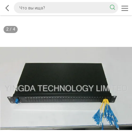
2
/
4