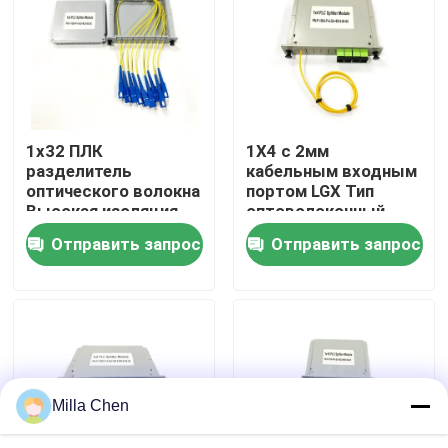
Путешествие фабрики
Проверка качества
1x32 ПЛК
1X4 с 2мм
разделитель
кабельным входным
Свяжитесь мы
оптического волокна
портом LGX Тип
Высокая изоляция
оптоволоконный
канала,
разделительный
Отправить запрос
Отправить запрос
Новости
минимизирующая
ящик с длиной
помехи сигнала в
хвоста 0,5 м для
приложениях
одномодных сетей
Случаи
оптических волокон
SM G657A
Спросите цитату
Milla Chen
Волоконно-оптические Box Прекращение