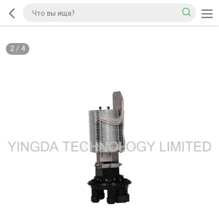
2
/
4