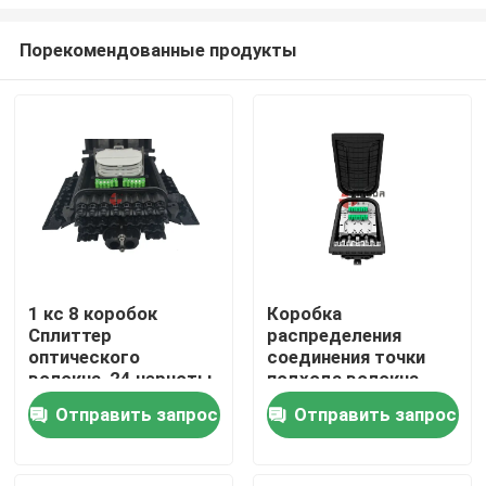
Порекомендованные продукты
1 кс 8 коробок
Коробка
Сплиттер
распределения
Дом
оптического
соединения точки
волокна, 24 черноты
подхода волокна
закрытия Сплиттер
ФТТХ уменьшает
Продукты
Отправить запрос
Отправить запрос
оптического волокна
порт 16 для
ПП портов
Сплиттер 1С8 1С16
О нас