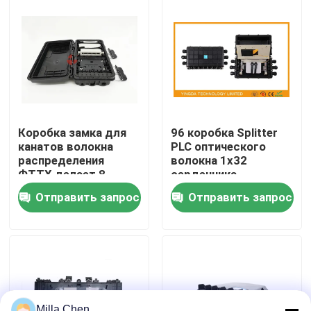
Путешествие фабрики
Проверка качества
Свяжитесь мы
Коробка замка для
96 коробка Splitter
канатов волокна
PLC оптического
распределения
волокна 1x32
Новости
ФТТХ делает 8
сердечника
ядров водостойким
встроенная, волокно
Отправить запрос
Отправить запрос
с модулем ЛГС
- оптическое
Случаи
закрытие
соединения
Спросите цитату
Волоконно-оптические Box Прекращение
Milla Chen