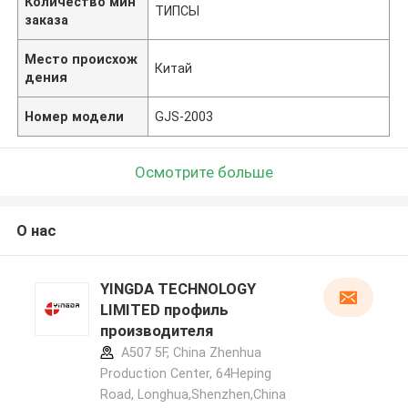
Количество мин
ТИПСЫ
заказа
Место происхож
Китай
дения
Номер модели
GJS-2003
Осмотрите больше
О нас
YINGDA TECHNOLOGY
LIMITED профиль
производителя
A507 5F, China Zhenhua
Production Center, 64Heping
Road, Longhua,Shenzhen,China