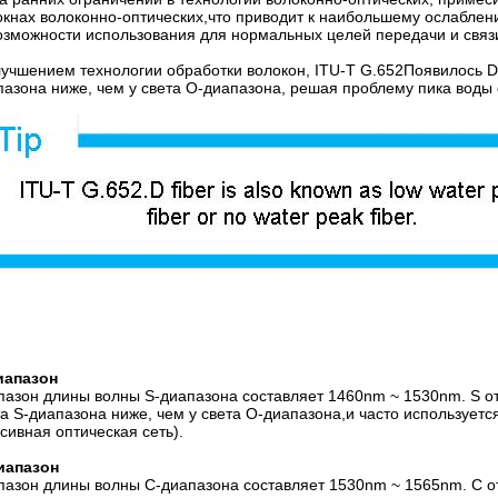
окнах волоконно-оптических,что приводит к наибольшему ослаблен
озможности использования для нормальных целей передачи и связ
лучшением технологии обработки волокон, ITU-T G.652Появилось D
пазона ниже, чем у света O-диапазона, решая проблему пика воды 
иапазон
пазон длины волны S-диапазона составляет 1460nm ~ 1530nm. S от
та S-диапазона ниже, чем у света O-диапазона,и часто используе
сивная оптическая сеть).
иапазон
пазон длины волны C-диапазона составляет 1530nm ~ 1565nm. C о