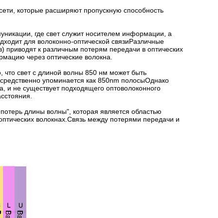
 сети, которые расширяют пропускную способность
ммуникации, где свет служит носителем информации, а
одходит для волоконно-оптической связиРазличные
в) приводят к различным потерям передачи в оптических
рмацию через оптические волокна.
 что свет с длиной волны 850 нм может быть
епосредственно упоминается как 850nm полосыОднако
а, и не существует подходящего оптоволоконного
асстояния.
 потерь длины волны", которая является областью
 оптических волокнах.Связь между потерями передачи и