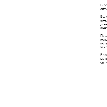
В п
опти
Вол
вол
дли
вол
Пос
исп
пот
уси
Впо
меж
опт