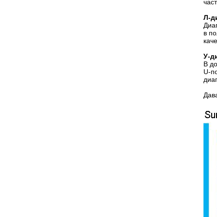
час
Л-д
Диа
в п
кач
У-д
В д
U-п
диа
Дав