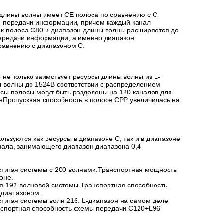
н длины волны имеет CE полоса по сравнению с C
я передачи информации, причем каждый канал
как полоса C80.и диапазон длины волны расширяется до
передачи информации, а именно диапазон
равнению с диапазоном C.
 не только заимствует ресурсы длины волны из L-
ы волны до 1524В соответствии с распределением
рсы полосы могут быть разделены на 120 каналов для
нПропускная способность в полосе CPP увеличилась на
ользуются как ресурсы в диапазоне C, так и в диапазоне
анала, занимающего диапазон диапазона 0,4
достигая системы с 200 волнами.Транспортная мощность
оне.
гая 192-волновой системы.Транспортная способность
-диапазоном.
остигая системы волн 216. L-диапазон на самом деле
нспортная способность схемы передачи C120+L96