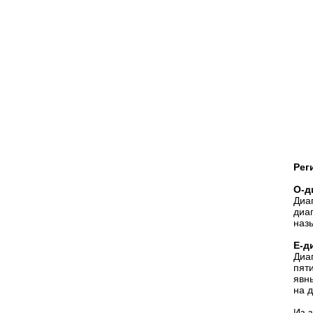
Рег
О-д
Диа
диа
наз
Е-д
Диа
пят
явн
на д
Из-