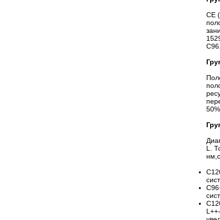
CE 
пол
зан
152
C96
Гру
Пол
пол
рес
пер
50%
Гру
Диап
L. 
нм,
C12
сис
C96
сис
C12
L++
уве