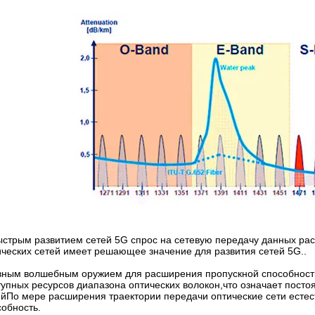
ыстрым развитием сетей 5G спрос на сетевую передачу данных рас
ических сетей имеет решающее значение для развития сетей 5G..
вным волшебным оружием для расширения пропускной способности
тупных ресурсов диапазона оптических волокон,что означает пост
ейПо мере расширения траектории передачи оптические сети есте
собность.