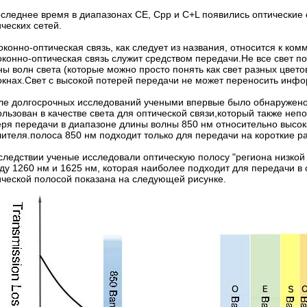
оследнее время в диапазонах CE, Cpp и C+L появились оптические
ческих сетей.
оконно-оптическая связь, как следует из названия, относится к ко
оконно-оптическая связь служит средством передачи.Не все свет п
ны волн света (которые можно просто понять как свет разных цвето
окнах.Свет с высокой потерей передачи не может переносить инфо
ле долгосрочных исследований учеными впервые было обнаружено,
ользован в качестве света для оптической связи,который также н
еря передачи в диапазоне длины волны 850 нм относительно высок
лителя.полоса 850 нм подходит только для передачи на короткие р
следствии ученые исследовали оптическую полосу "региона низкой
ду 1260 нм и 1625 нм, которая наиболее подходит для передачи в
ической полосой показана на следующей рисунке.