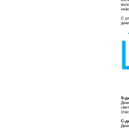
вол
нев
С у
диа
S-д
Диа
све
(пас
С-д
Диа