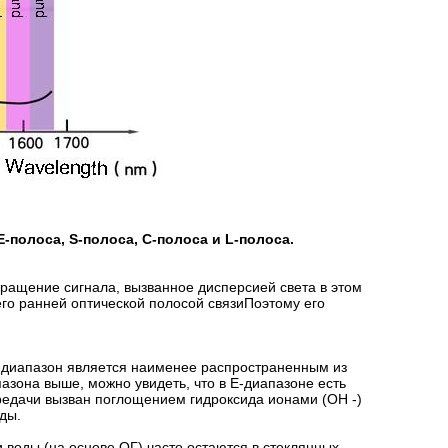
E-полоса, S-полоса, C-полоса и L-полоса.
ращение сигнала, вызванное дисперсией света в этом
его ранней оптической полосой связиПоэтому его
-диапазон является наименее распространенным из
азона выше, можно увидеть, что в E-диапазоне есть
редачи вызван поглощением гидроксида ионами (OH -)
оды.
 воды (на основе ОГ) часто остаются в стеклянных