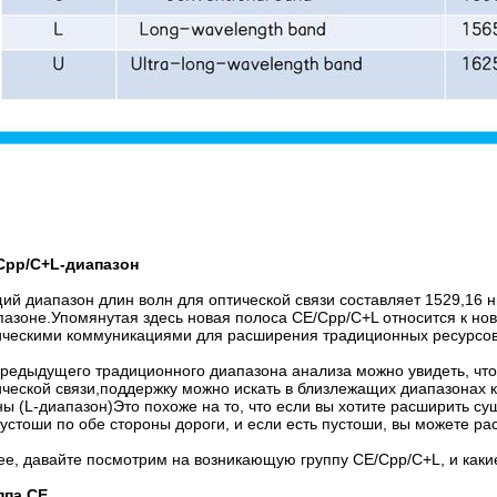
Cpp/C+L-диапазон
ий диапазон длин волн для оптической связи составляет 1529,16 н
пазоне.Упомянутая здесь новая полоса CE/Cpp/C+L относится к н
ическими коммуникациями для расширения традиционных ресурсов
предыдущего традиционного диапазона анализа можно увидеть, что
ической связи,поддержку можно искать в близлежащих диапазонах 
ны (L-диапазон)Это похоже на то, что если вы хотите расширить су
пустоши по обе стороны дороги, и если есть пустоши, вы можете ра
ее, давайте посмотрим на возникающую группу CE/Cpp/C+L, и какие
ппа CE