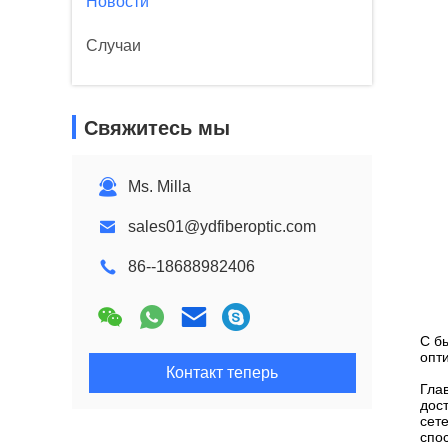
Новости
Случаи
Свяжитесь мы
Ms. Milla
sales01@ydfiberoptic.com
86--18688982406
С б
опт
Контакт теперь
Гла
дос
сет
спо