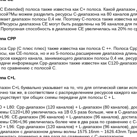
(C Extended) полоса также известна как C+ полоса. Какой диапазо
осой?Мы можем разделить ресурсы C-диапазона на 80 каналов дл
имает диапазон полосы 0,4 нм. Поэтому C-полоса также известна 
9Ресурсы диапазона CE могут быть разделены на 96 каналов для 
.Пропускная способность в диапазоне CE увеличилась на 20% по с
ппа CPP
оса Cpp (C плюс плюс) также известна как полоса C ++. Полоса Cpp
осы, как CE-полоса, но и из S-полосы,расширение диапазона длин
урсов каждого канала, занимающего диапазон полосы 0,4 нм, ресу
едачи информации.Cpp-диапазон также известен как C120-диапазо
 по сравнению с полосой C.
ппа C+L
азон C+L буквально указывает на то, что для оптической связи исп
Точно так же, в соответствии с распределением ресурсов каждого к
существует три общих схемы передачи для полосы C + L.
0 + L80: Cpp-диапазон (120 каналов) + L-диапазон (80 каналов), 
темы C120+L80 увеличилась на 1В 0,5 раза больше, чем в C-диапаз
+L96: CE-диапазон (96 каналов) + L-диапазон (96 каналов), дости
темы C96+L96 увеличилась более чем в два раза по сравнению с C
0 + L96: Cpp-диапазон (120 каналов) + L-диапазон (96 каналов), д
-диапазон с диапазоном длины волны 1575.16nm ~ 1626.43nm.Тра
личилась примерно в два раза по сравнению с C-диапазоном.