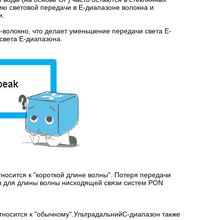
ию световой передачи в E-диапазоне волокна и
и.
-волокно, что делает уменьшение передачи света E-
света E-диапазона.
носится к "короткой длине волны". Потеря передачи
тся для длины волны нисходящей связи систем PON
тносится к "обычному".УльтрадальнийC-диапазон также