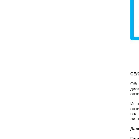
CE/
Общ
диа
опт
Из 
опт
вол
ли 
Дал
Гру