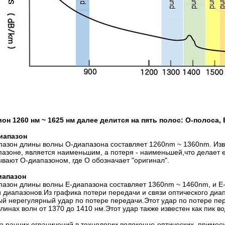
ион 1260 нм ~ 1625 нм далее делится на пять полос: O-полоса, 
иапазон
пазон длины волны O-диапазона составляет 1260nm ~ 1360nm. Изв
пазоне, является наименьшим, а потеря - наименьшей,что делает 
ывают O-диапазоном, где O обозначает "оригинал".
иапазон
пазон длины волны E-диапазона составляет 1360nm ~ 1460nm, и E
и диапазонов.Из графика потери передачи и связи оптического диап
ый нерегулярный удар по потере передачи.Этот удар по потере пе
линах волн от 1370 до 1410 нм.Этот удар также известен как пик в
за ранних ограничений в технологии волоконно-оптических, примеси