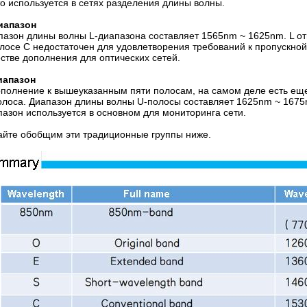
то используется в сетях разделения длины волны.
иапазон
пазон длины волны L-диапазона составляет 1565nm ~ 1625nm. L отн
олосе С недостаточен для удовлетворения требований к пропускной
естве дополнения для оптических сетей.
иапазон
ополнение к вышеуказанным пяти полосам, на самом деле есть еще
олоса. Диапазон длины волны U-полосы составляет 1625nm ~ 1675n
пазон используется в основном для мониторинга сети.
айте обобщим эти традиционные группы ниже.